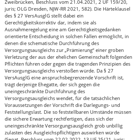
Zweibrücken, Beschluss vom 21.04.2021, 2 UF 159/20,
juris; OLG Dresden, NJW-RR 2021, 582). Die Härteklausel
des § 27 VersAusglG stellt dabei ein
Gerechtigkeitskorrektiv dar, indem sie als
Ausnahmeregelung eine am Gerechtigkeitsgedanken
orientierte Entscheidung in solchen Fällen ermöglicht, in
denen die schematische Durchführung des
Versorgungsausgleichs zur „Prämierung“ einer groben
Verletzung der aus der ehelichen Gemeinschaft folgenden
Pflichten führen oder gegen die tragenden Prinzipien des
Versorgungsausgleichs verstoßen würde. Da § 27
VersAusglG eine anspruchsbegrenzende Vorschrift ist,
trägt derjenige Ehegatte, der sich gegen die
uneingeschränkte Durchführung des
Versorgungsausgleichs wendet, für die tatsächlichen
Voraussetzungen der Vorschrift die Darlegungs- und
Feststellungslast. Die so feststellbaren Umstände müssen
die sichere Erwartung rechtfertigen, dass sich der
uneingeschränkte Versorgungsausgleich grob unbillig
zulasten des Ausgleichspflichtigen auswirken würde
(Senat, Beschluss vom 22.02.2022, 13 UF 25/21, juris;