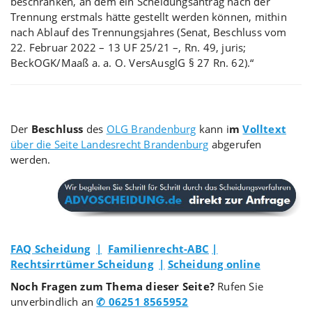
beschränken, an dem ein Scheidungsantrag nach der
Trennung erstmals hätte gestellt werden können, mithin
nach Ablauf des Trennungsjahres (Senat, Beschluss vom
22. Februar 2022 – 13 UF 25/21 –, Rn. 49, juris;
BeckOGK/Maaß a. a. O. VersAusglG § 27 Rn. 62).“
Der
Beschluss
des
OLG Brandenburg
kann i
m
Volltext
über die Seite Landesrecht Brandenburg
abgerufen
werden.
FAQ Scheidung
|
Familienrecht-ABC
|
Rechtsirrtümer Scheidung
|
Scheidung online
Noch Fragen zum Thema dieser Seite?
Rufen Sie
unverbindlich an
✆ 06251 8565952