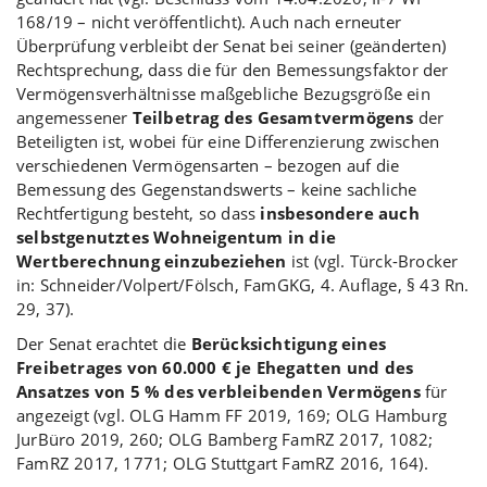
168/19 – nicht veröffentlicht). Auch nach erneuter
Überprüfung verbleibt der Senat bei seiner (geänderten)
Rechtsprechung, dass die für den Bemessungsfaktor der
Vermögensverhältnisse maßgebliche Bezugsgröße ein
angemessener
Teilbetrag des Gesamtvermögens
der
Beteiligten ist, wobei für eine Differenzierung zwischen
verschiedenen Vermögensarten – bezogen auf die
Bemessung des Gegenstandswerts – keine sachliche
Rechtfertigung besteht, so dass
insbesondere auch
selbstgenutztes Wohneigentum in die
Wertberechnung einzubeziehen
ist (vgl. Türck-Brocker
in: Schneider/Volpert/Fölsch, FamGKG, 4. Auflage, § 43 Rn.
29, 37).
Der Senat erachtet die
Berücksichtigung eines
Freibetrages von 60.000 € je Ehegatten und des
Ansatzes von 5 % des verbleibenden Vermögens
für
angezeigt (vgl. OLG Hamm FF 2019, 169; OLG Hamburg
JurBüro 2019, 260; OLG Bamberg FamRZ 2017, 1082;
FamRZ 2017, 1771; OLG Stuttgart FamRZ 2016, 164).