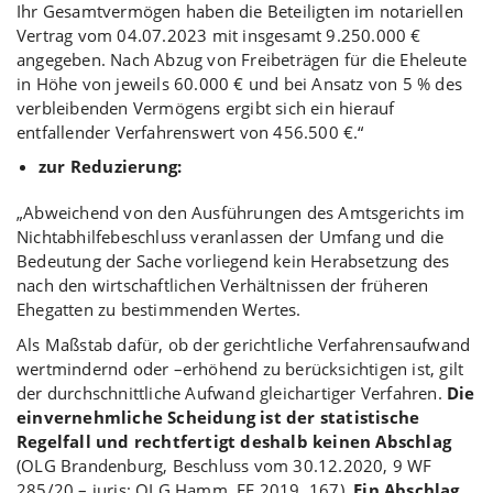
Ihr Gesamtvermögen haben die Beteiligten im notariellen
Vertrag vom 04.07.2023 mit insgesamt 9.250.000 €
angegeben. Nach Abzug von Freibeträgen für die Eheleute
in Höhe von jeweils 60.000 € und bei Ansatz von 5 % des
verbleibenden Vermögens ergibt sich ein hierauf
entfallender Verfahrenswert von 456.500 €.“
zur Reduzierung:
„Abweichend von den Ausführungen des Amtsgerichts im
Nichtabhilfebeschluss veranlassen der Umfang und die
Bedeutung der Sache vorliegend kein Herabsetzung des
nach den wirtschaftlichen Verhältnissen der früheren
Ehegatten zu bestimmenden Wertes.
Als Maßstab dafür, ob der gerichtliche Verfahrensaufwand
wertmindernd oder –erhöhend zu berücksichtigen ist, gilt
der durchschnittliche Aufwand gleichartiger Verfahren.
Die
einvernehmliche Scheidung ist der statistische
Regelfall und rechtfertigt deshalb keinen Abschlag
(OLG Brandenburg, Beschluss vom 30.12.2020, 9 WF
285/20 – juris; OLG Hamm, FF 2019, 167).
Ein Abschlag