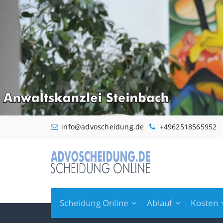
Zum
Inhalt
springen
info@advoscheidung.de
+4962518565952
Scheidung Online
Ablauf
Kosten