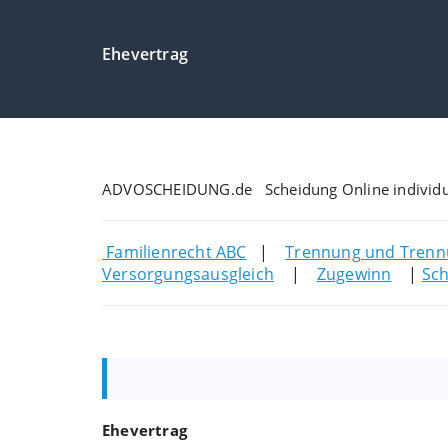
Ehevertrag
ADVOSCHEIDUNG.de Scheidung Online individ
Familienrecht ABC
|
Trennung und Trenn
Versorgungsausgleich
|
Zugewinn
|
Sch
Ehevertrag