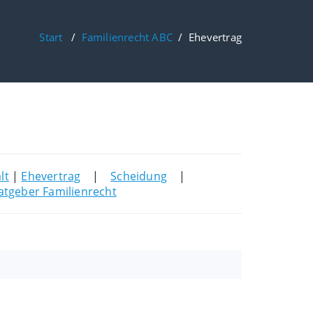
Start
/
Familienrecht ABC
/
Ehevertrag
lt
|
Ehevertrag
|
Scheidung
|
atgeber Familienrecht