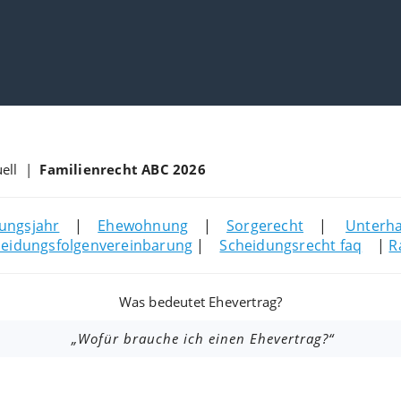
uell |
Familienrecht ABC 2026
ungsjahr
|
Ehewohnung
|
Sorgerecht
|
Unterha
eidungsfolgenvereinbarung
|
Scheidungsrecht faq
|
R
Was bedeutet Ehevertrag?
„Wofür brauche ich einen Ehevertrag?“