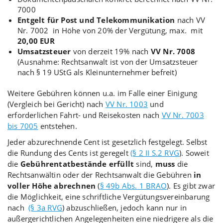
7000
Entgelt für Post und Telekommunikation
nach VV
Nr. 7002
in Höhe von 20% der Vergütung, max. mit
20,00 EUR
Umsatzsteuer
von derzeit 19% nach
VV Nr. 7008
(Ausnahme: Rechtsanwalt ist von der Umsatzsteuer
nach
§ 19 UStG
als Kleinunternehmer befreit)
Weitere Gebühren können u.a. im Falle einer Einigung
(Vergleich bei Gericht) nach
VV Nr. 1003
und
erforderlichen Fahrt- und Reisekosten nach
VV Nr. 7003
bis 7005
entstehen.
Jeder abzurechnende Cent ist gesetzlich festgelegt. Selbst
die Rundung des Cents ist geregelt
(§ 2 II S.2 RVG
). Soweit
die
Gebührentatbestände erfüllt
sind,
muss
die
Rechtsanwältin oder der Rechtsanwalt die Gebühren
in
voller Höhe abrechnen
(
§ 49b Abs. 1 BRAO
). Es gibt zwar
die Möglichkeit, eine schriftliche Vergütungsvereinbarung
nach
(§ 3a RVG
) abzuschließen, jedoch kann nur in
außergerichtlichen Angelegenheiten eine niedrigere als die