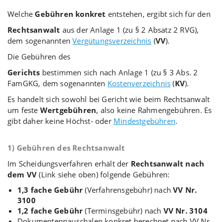
Welche
Gebühren konkret
entstehen, ergibt sich für den
Rechtsanwalt
aus der Anlage 1 (zu § 2 Absatz 2 RVG),
dem sogenannten
Vergütungsverzeichnis
(
VV
).
Die Gebühren des
Gerichts
bestimmen sich nach Anlage 1 (zu § 3 Abs. 2
FamGKG, dem sogenannten
Kostenverzeichnis
(
KV
).
Es handelt sich sowohl bei Gericht wie beim Rechtsanwalt
um feste
Wertgebühren
, also keine Rahmengebühren. Es
gibt daher keine Höchst- oder
Mindestgebühren
.
1) Gebühren des Rechtsanwalt
Im Scheidungsverfahren erhält der
Rechtsanwalt nach
dem VV
(Link siehe oben) folgende Gebühren:
1,3 fache Gebühr
(Verfahrensgebühr) nach
VV Nr.
3100
1,2 fache Gebühr
(Terminsgebühr) nach
VV Nr. 3104
Dokumentenpauschalen konkret berechnet nach
VV Nr.