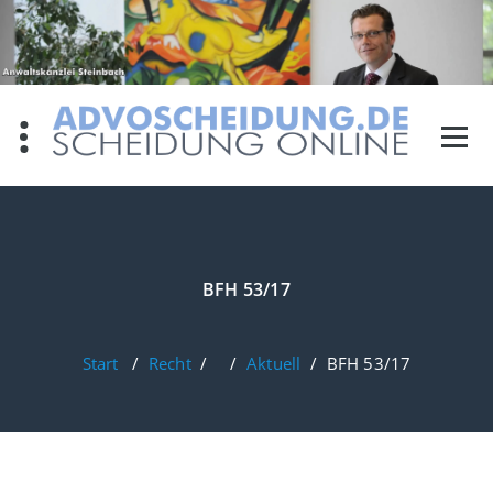
Zum
Inhalt
springen
BFH 53/17
Start
/
Recht
/ /
Aktuell
/
BFH 53/17