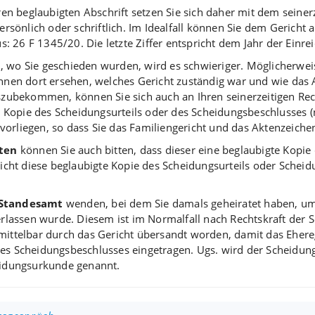
en beglaubigten Abschrift setzen Sie sich daher mit dem seiner
sönlich oder schriftlich. Im Idealfall können Sie dem Gericht a
s: 26 F 1345/20. Die letzte Ziffer entspricht dem Jahr der Einr
n, wo Sie geschieden wurden, wird es schwieriger. Möglicherwe
nen dort ersehen, welches Gericht zuständig war und wie das A
zubekommen, können Sie sich auch an Ihren seinerzeitigen Re
 Kopie des Scheidungsurteils oder des Scheidungsbeschlusses (n
 vorliegen, so dass Sie das Familiengericht und das Aktenzeich
ten
können Sie auch bitten, dass dieser eine beglaubigte Kopie
t reicht diese beglaubigte Kopie des Scheidungsurteils oder Sche
Standesamt
wenden, bei dem Sie damals geheiratet haben, um 
rlassen wurde. Diesem ist im Normalfall nach Rechtskraft der 
ittelbar durch das Gericht übersandt worden, damit das Ehere
es Scheidungsbeschlusses eingetragen. Ugs. wird der Scheidung
eidungsurkunde genannt.