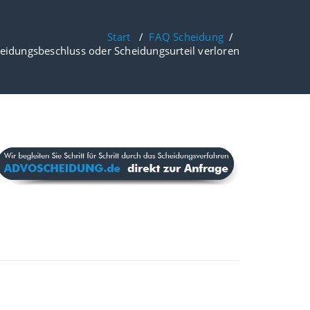
Start
/
FAQ Scheidung
/
eidungsbeschluss oder Scheidungsurteil verloren