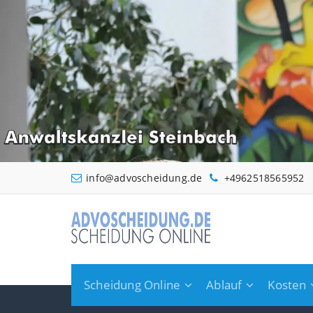
Zum
Inhalt
springen
info@advoscheidung.de
+4962518565952
Scheidung Online
Ablauf
Kosten