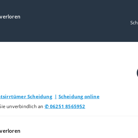
 verloren
Sch
tsirrtümer Scheidung
|
Scheidung online
Sie unverbindlich an
✆ 06251 8565952
 verloren