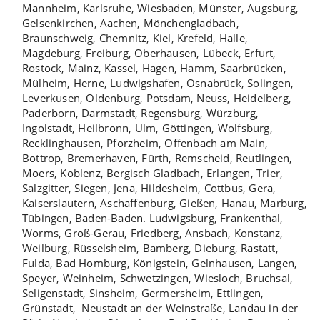
Mannheim
,
Karlsruhe
,
Wiesbaden
,
Münster
,
Augsburg
,
Gelsenkirchen
,
Aachen
,
Mönchengladbach
,
Braunschweig
,
Chemnitz
,
Kiel
,
Krefeld
,
Halle
,
Magdeburg
,
Freiburg
,
Oberhausen
, Lübeck,
Erfurt
,
Rostock,
Mainz
,
Kassel
, Hagen,
Hamm
,
Saarbrücken
,
Mülheim
,
Herne
,
Ludwigshafen
, Osnabrück,
Solingen,
Leverkusen
, Oldenburg,
Potsdam
,
Neuss
,
Heidelberg
,
Paderborn
,
Darmstadt
,
Regensburg
,
Würzburg
,
Ingolstadt
,
Heilbronn
,
Ulm
,
Göttingen
,
Wolfsburg
,
Recklinghausen,
Pforzheim
,
Offenbach am Main
,
Bottrop, Bremerhaven,
Fürth
, Remscheid,
Reutlingen
,
Moers,
Koblenz
,
Bergisch Gladbach
,
Erlangen
,
Trier
,
Salzgitter,
Siegen
, Jena, Hildesheim,
Cottbus
,
Gera
,
Kaiserslautern
,
Aschaffenburg
,
Gießen,
Hanau,
Marburg
,
Tübingen
,
Baden-Baden.
Ludwigsburg
,
Frankenthal
,
Worms
,
Groß-Gerau,
Friedberg
,
Ansbach,
Konstanz
,
Weilburg
,
Rüsselsheim
,
Bamberg
,
Dieburg
,
Rastatt
,
Fulda
,
Bad Homburg
,
Königstein
,
Gelnhausen
,
Langen
,
Speyer
,
Weinheim
,
Schwetzingen
,
Wiesloch
,
Bruchsal
,
Seligenstadt
,
Sinsheim
,
Germersheim
,
Ettlingen
,
Grünstadt
,
Neustadt an der Weinstraße
,
Landau in der