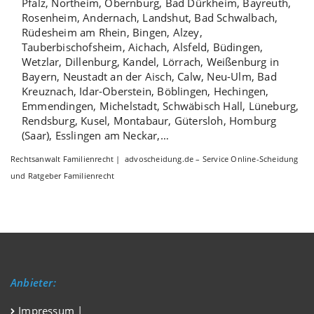
Pfalz
,
Northeim
,
Obernburg
,
Bad Dürkheim
,
Bayreuth
,
Rosenheim
,
Andernach
,
Landshut
,
Bad Schwalbach
,
Rüdesheim am Rhein
,
Bingen
,
Alzey
,
Tauberbischofsheim
,
Aichach
,
Alsfeld
,
Büdingen
,
Wetzlar
,
Dillenburg
,
Kandel
,
Lörrach
,
Weißenburg in
Bayern
,
Neustadt an der Aisch
,
Calw
,
Neu-Ulm
,
Bad
Kreuznach
,
Idar-Oberstein
,
Böblingen
,
Hechingen
,
Emmendingen
,
Michelstadt
,
Schwäbisch Hall
,
Lüneburg
,
Rendsburg
,
Kusel
,
Montabaur
,
Gütersloh
,
Homburg
(Saar)
,
Esslingen am Neckar
,…
Rechtsanwalt Familienrecht | advoscheidung.de – Service Online-Scheidung
und Ratgeber Familienrecht
Anbieter:
Impressum
|