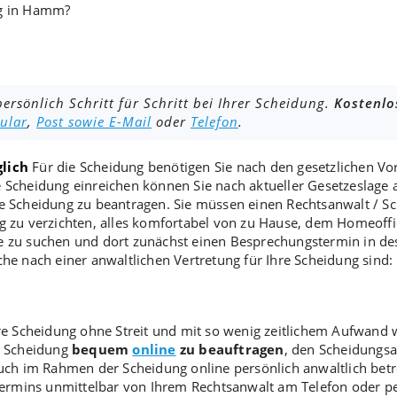
ng in Hamm?
ersönlich Schritt für Schritt bei Ihrer Scheidung.
Kostenlo
ular
,
Post sowie E-Mail
oder
Telefon
.
lich
Für die
Scheidung
benötigen Sie nach den gesetzlichen Vo
e
Scheidung einreichen
können Sie nach aktueller Gesetzeslage 
e
Scheidung zu beantragen
. Sie müssen einen Rechtsanwalt /
Sc
g
zu verzichten, alles komfortabel von zu Hause, dem Homeoffic
he zu suchen und dort zunächst einen Besprechungstermin in de
che nach einer anwaltlichen Vertretung für Ihre Scheidung sind:
re
Scheidung ohne Streit
und mit so wenig zeitlichem Aufwand wi
ie Scheidung
bequem
online
zu beauftragen
, den
Scheidungsa
auch im Rahmen der
Scheidung online
persönlich anwaltlich betr
ermins unmittelbar von Ihrem Rechtsanwalt am Telefon oder per