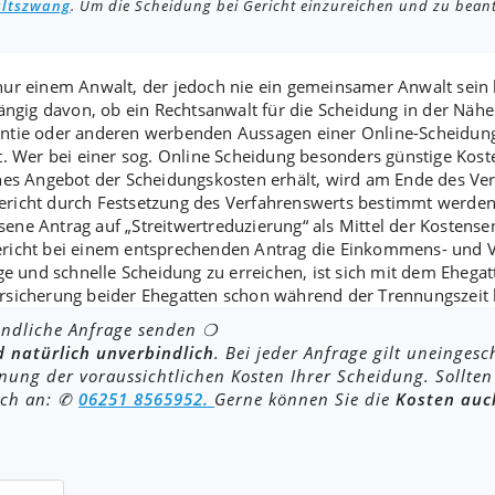
ltszwang
. Um die Scheidung bei Gericht einzureichen und zu bean
 nur
einem Anwalt
, der jedoch nie ein
gemeinsamer Anwalt
sein
ängig davon, ob ein Rechtsanwalt für die Scheidung in der Nähe 
ntie
oder anderen
werbenden Aussagen einer Online-Scheidun
t. Wer bei einer sog. Online Scheidung besonders günstige Kos
ches Angebot der Scheidungskosten erhält, wird am Ende des Ver
ericht durch
Festsetzung
des
Verfahrenswerts
bestimmt werden. 
sene Antrag auf „
Streitwertreduzierung
“ als Mittel der Kostense
ericht bei einem entsprechenden Antrag die Einkommens- und V
ge und schnelle Scheidung
zu erreichen, ist sich mit dem
Ehegat
rsicherung beider Ehegatten schon während der Trennungszeit
indliche Anfrage senden ❍
d natürlich unverbindlich
. Bei jeder Anfrage gilt uneinges
ung der voraussichtlichen Kosten Ihrer Scheidung. Sollten
ach an: ✆
06251 8565952.
Gerne können Sie die
Kosten auc