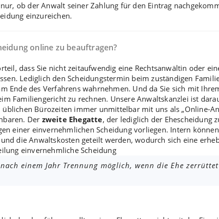
n nur, ob der Anwalt seiner Zahlung für den Eintrag nachgekomm
cheidung einzureichen.
heidung online zu beauftragen?
rteil, dass Sie nicht zeitaufwendig eine Rechtsanwältin oder ei
ssen. Lediglich den
Scheidungstermin
beim zuständigen Familie
am Ende des Verfahrens wahrnehmen. Und da Sie sich mit Ihrem 
m Familiengericht zu rechnen. Unsere Anwaltskanzlei ist darauf
üblichen Bürozeiten immer unmittelbar mit uns als „Online-An
inbaren. Der
zweite Ehegatte
, der lediglich der
Ehescheidung 
gen einer
einvernehmlichen Scheidung
vorliegen. Intern können
t und die
Anwaltskosten
geteilt werden, wodurch sich eine erheb
eilung einvernehmliche Scheidung
 nach einem Jahr Trennung möglich, wenn die Ehe zerrüttet