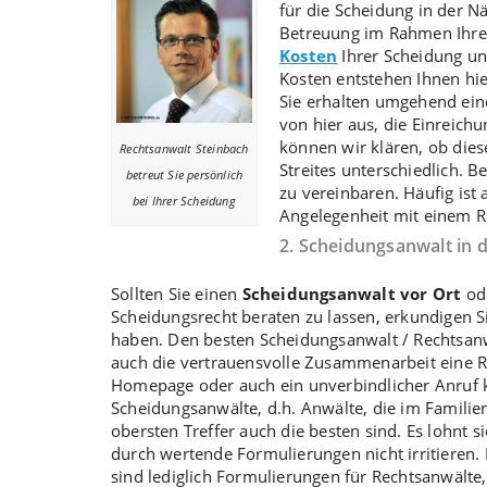
für die Scheidung in der N
Betreuung im Rahmen Ihre
Kosten
Ihrer Scheidung u
Kosten entstehen Ihnen hi
Sie erhalten umgehend ein
von hier aus, die Einreichu
können wir klären, ob dies
Rechtsanwalt Steinbach
Streites unterschiedlich. B
betreut Sie persönlich
zu vereinbaren. Häufig ist
bei Ihrer Scheidung
Angelegenheit mit einem R
2. Scheidungsanwalt in 
Sollten Sie einen
Scheidungsanwalt vor Ort
ode
Scheidungsrecht beraten zu lassen, erkundigen 
haben. Den besten Scheidungsanwalt / Rechtsanwa
auch die vertrauensvolle Zusammenarbeit eine Rol
Homepage oder auch ein unverbindlicher Anruf k
Scheidungsanwälte, d.h. Anwälte, die im Familien
obersten Treffer auch die besten sind. Es lohnt s
durch wertende Formulierungen nicht irritieren.
sind lediglich Formulierungen für Rechtsanwälte,