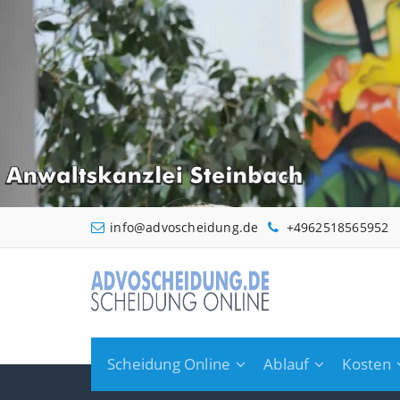
Zum
Inhalt
springen
info@advoscheidung.de
+4962518565952
Scheidung Online
Ablauf
Kosten