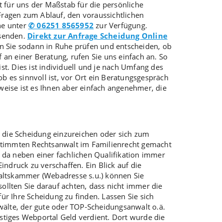
t für uns der Maßstab für die persönliche
agen zum Ablauf, den voraussichtlichen
ne unter
✆ 06251 8565952
zur Verfügung.
 senden.
Direkt zur Anfrage Scheidung Online
 Sie sodann in Ruhe prüfen und entscheiden, ob
f an einer Beratung, rufen Sie uns einfach an. So
t. Dies ist individuell und je nach Umfang des
ob es sinnvoll ist, vor Ort ein Beratungsgespräch
weise ist es Ihnen aber einfach angenehmer, die
 die Scheidung einzureichen oder sich zum
estimmten Rechtsanwalt im Familienrecht gemacht
 da neben einer fachlichen Qualifikation immer
ndruck zu verschaffen. Ein Blick auf die
waltskammer (Webadresse s.u.) können Sie
sollten Sie darauf achten, dass nicht immer die
für Ihre Scheidung zu finden. Lassen Sie sich
wälte, der gute oder TOP-Scheidungsanwalt o.ä.
nstiges Webportal Geld verdient. Dort wurde die