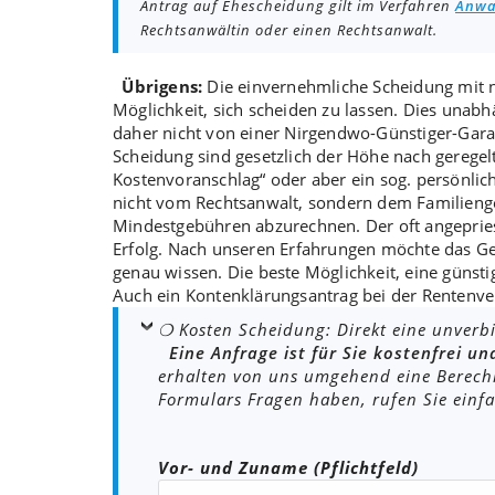
Antrag auf Ehescheidung gilt im Verfahren
Anwa
Rechtsanwältin oder einen Rechtsanwalt.
Übrigens:
Die einvernehmliche Scheidung mit
Möglichkeit
, sich scheiden zu lassen. Dies unabh
daher nicht von einer
Nirgendwo-Günstiger-Gara
Scheidung sind gesetzlich der Höhe nach geregel
Kostenvoranschlag
“ oder aber ein sog. persönli
nicht vom Rechtsanwalt, sondern dem Familieng
Mindestgebühren
abzurechnen. Der oft angeprie
Erfolg. Nach unseren Erfahrungen möchte das G
genau wissen. Die beste Möglichkeit, eine
günsti
Auch ein
Kontenklärungsantrag
bei der Rentenve
❍ Kosten Scheidung: Direkt eine unverb
Eine Anfrage ist für Sie kostenfrei un
erhalten von uns umgehend eine Berechn
Formulars Fragen haben, rufen Sie einf
Bitte lasse dieses Feld leer.
Vor- und Zuname (Pflichtfeld)