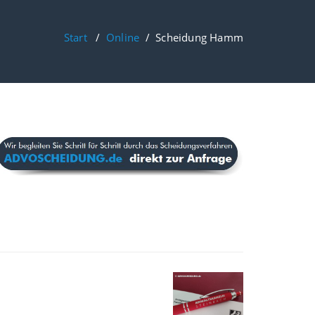
Start
/
Online
/
Scheidung Hamm