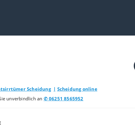
tsirrtümer Scheidung
|
Scheidung online
Sie unverbindlich an
✆ 06251 8565952
t