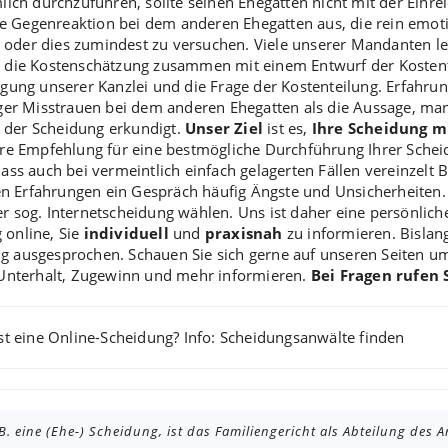
lich durchzuführen, sollte seinen Ehegatten nicht mit der Einr
ne Gegenreaktion bei dem anderen Ehegatten aus, die rein emotio
der dies zumindest zu versuchen. Viele unserer Mandanten le
e die Kostenschätzung zusammen mit einem Entwurf der Koste
agung unserer Kanzlei und die Frage der Kostenteilung. Erfahr
ger Misstrauen bei dem anderen Ehegatten als die Aussage, man 
 der Scheidung erkundigt.
Unser Ziel
ist es,
Ihre Scheidung m
ere Empfehlung für eine bestmögliche Durchführung Ihrer Sche
ass auch bei vermeintlich einfach gelagerten Fällen vereinzelt
Erfahrungen ein Gespräch häufig Ängste und Unsicherheiten. S
er sog.
Internetscheidung
wählen. Uns ist daher eine persönlich
 online, Sie
individuell
und
praxisnah
zu informieren. Bislan
 ausgesprochen. Schauen Sie sich gerne auf unseren Seiten u
 Unterhalt, Zugewinn und mehr informieren.
Bei Fragen rufen 
st eine
Online-Scheidung
? Info:
Scheidungsanwälte finden
. eine (Ehe-) Scheidung, ist das Familiengericht als Abteilung des 