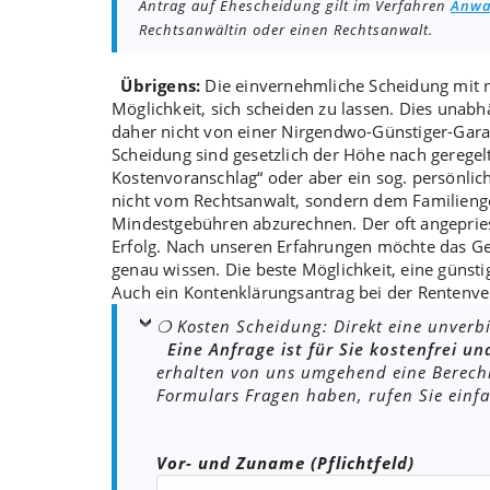
Antrag auf Ehescheidung gilt im Verfahren
Anwa
Rechtsanwältin oder einen Rechtsanwalt.
Übrigens:
Die einvernehmliche Scheidung mit
Möglichkeit
, sich scheiden zu lassen. Dies unabh
daher nicht von einer
Nirgendwo-Günstiger-Gara
Scheidung sind gesetzlich der Höhe nach geregel
Kostenvoranschlag
“ oder aber ein sog. persönli
nicht vom Rechtsanwalt, sondern dem Familieng
Mindestgebühren
abzurechnen. Der oft angeprie
Erfolg. Nach unseren Erfahrungen möchte das G
genau wissen. Die beste Möglichkeit, eine
günsti
Auch ein
Kontenklärungsantrag
bei der Rentenve
❍ Kosten Scheidung: Direkt eine unverb
Eine Anfrage ist für Sie kostenfrei un
erhalten von uns umgehend eine Berechn
Formulars Fragen haben, rufen Sie einf
Bitte lasse dieses Feld leer.
Vor- und Zuname (Pflichtfeld)