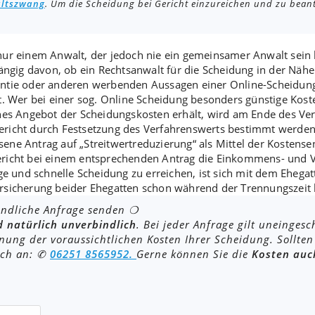
ltszwang
. Um die Scheidung bei Gericht einzureichen und zu bean
 nur
einem Anwalt
, der jedoch nie ein
gemeinsamer Anwalt
sein
ängig davon, ob ein Rechtsanwalt für die Scheidung in der Nähe 
ntie
oder anderen
werbenden Aussagen einer Online-Scheidun
t. Wer bei einer sog. Online Scheidung besonders günstige Kos
ches Angebot der Scheidungskosten erhält, wird am Ende des Ver
ericht durch
Festsetzung
des
Verfahrenswerts
bestimmt werden. 
sene Antrag auf „
Streitwertreduzierung
“ als Mittel der Kostense
ericht bei einem entsprechenden Antrag die Einkommens- und V
ge und schnelle Scheidung
zu erreichen, ist sich mit dem
Ehegat
rsicherung beider Ehegatten schon während der Trennungszeit
indliche Anfrage senden ❍
d natürlich unverbindlich
. Bei jeder Anfrage gilt uneinges
ung der voraussichtlichen Kosten Ihrer Scheidung. Sollten
ach an: ✆
06251 8565952.
Gerne können Sie die
Kosten auc