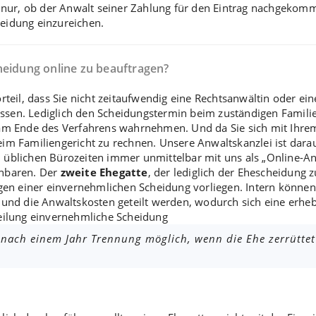
n nur, ob der Anwalt seiner Zahlung für den Eintrag nachgekomm
cheidung einzureichen.
heidung online zu beauftragen?
rteil, dass Sie nicht zeitaufwendig eine Rechtsanwältin oder ei
ssen. Lediglich den
Scheidungstermin
beim zuständigen Familie
am Ende des Verfahrens wahrnehmen. Und da Sie sich mit Ihrem 
m Familiengericht zu rechnen. Unsere Anwaltskanzlei ist darauf
üblichen Bürozeiten immer unmittelbar mit uns als „Online-An
inbaren. Der
zweite Ehegatte
, der lediglich der
Ehescheidung 
gen einer
einvernehmlichen Scheidung
vorliegen. Intern können
t und die
Anwaltskosten
geteilt werden, wodurch sich eine erheb
eilung einvernehmliche Scheidung
 nach einem Jahr Trennung möglich, wenn die Ehe zerrüttet