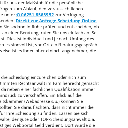
t für uns der Maßstab für die persönliche
agen zum Ablauf, den voraussichtlichen
ne unter
✆ 06251 8565952
zur Verfügung.
 senden.
Direkt zur Anfrage Scheidung Online
 Sie sodann in Ruhe prüfen und entscheiden, ob
f an einer Beratung, rufen Sie uns einfach an. So
t. Dies ist individuell und je nach Umfang des
ob es sinnvoll ist, vor Ort ein Beratungsgespräch
weise ist es Ihnen aber einfach angenehmer, die
 die Scheidung einzureichen oder sich zum
estimmten Rechtsanwalt im Familienrecht gemacht
 da neben einer fachlichen Qualifikation immer
ndruck zu verschaffen. Ein Blick auf die
waltskammer (Webadresse s.u.) können Sie
sollten Sie darauf achten, dass nicht immer die
für Ihre Scheidung zu finden. Lassen Sie sich
wälte, der gute oder TOP-Scheidungsanwalt o.ä.
nstiges Webportal Geld verdient. Dort wurde die