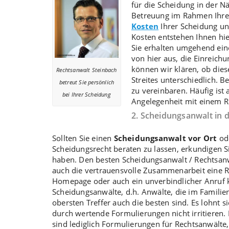
für die Scheidung in der N
Betreuung im Rahmen Ihre
Kosten
Ihrer Scheidung u
Kosten entstehen Ihnen hi
Sie erhalten umgehend ein
von hier aus, die Einreichu
können wir klären, ob dies
Rechtsanwalt Steinbach
Streites unterschiedlich. B
betreut Sie persönlich
zu vereinbaren. Häufig ist
bei Ihrer Scheidung
Angelegenheit mit einem R
2. Scheidungsanwalt in 
Sollten Sie einen
Scheidungsanwalt vor Ort
ode
Scheidungsrecht beraten zu lassen, erkundigen 
haben. Den besten Scheidungsanwalt / Rechtsanwa
auch die vertrauensvolle Zusammenarbeit eine Rol
Homepage oder auch ein unverbindlicher Anruf k
Scheidungsanwälte, d.h. Anwälte, die im Familien
obersten Treffer auch die besten sind. Es lohnt s
durch wertende Formulierungen nicht irritieren.
sind lediglich Formulierungen für Rechtsanwälte,