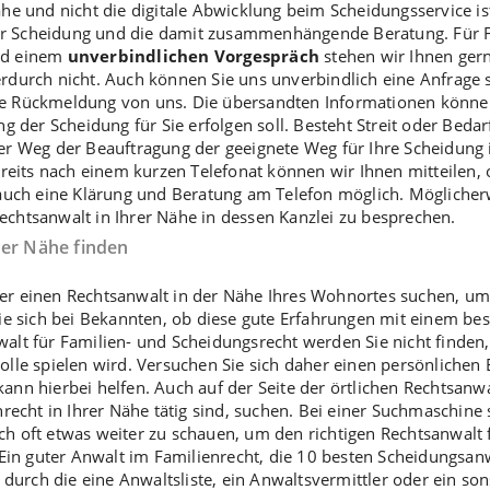
ähe und nicht die digitale Abwicklung beim
Scheidungsservice
is
r Scheidung und die damit zusammenhängende Beratung. Für Fr
nd einem
unverbindlichen Vorgespräch
stehen wir Ihnen ger
erdurch nicht. Auch können Sie uns unverbindlich eine Anfrage
e Rückmeldung von uns. Die übersandten Informationen können
ng der Scheidung für Sie erfolgen soll. Besteht Streit oder Bedar
er Weg der Beauftragung der geeignete Weg für Ihre Scheidung is
ereits nach einem kurzen Telefonat können wir Ihnen mitteilen, 
 auch eine Klärung und Beratung am Telefon möglich. Möglicher
echtsanwalt in Ihrer Nähe in dessen Kanzlei zu besprechen.
der Nähe finden
r einen Rechtsanwalt in der Nähe Ihres Wohnortes suchen, um
Sie sich bei Bekannten, ob diese gute Erfahrungen mit einem b
lt für Familien- und Scheidungsrecht werden Sie nicht finden,
le spielen wird. Versuchen Sie sich daher einen persönlichen Ei
ann hierbei helfen. Auch auf der Seite der örtlichen Rechtsan
recht in Ihrer Nähe tätig sind, suchen. Bei einer Suchmaschine 
ich oft etwas weiter zu schauen, um den richtigen Rechtsanwalt 
 Ein guter Anwalt im Familienrecht, die 10 besten Scheidungsan
 durch die eine Anwaltsliste, ein Anwaltsvermittler oder ein so