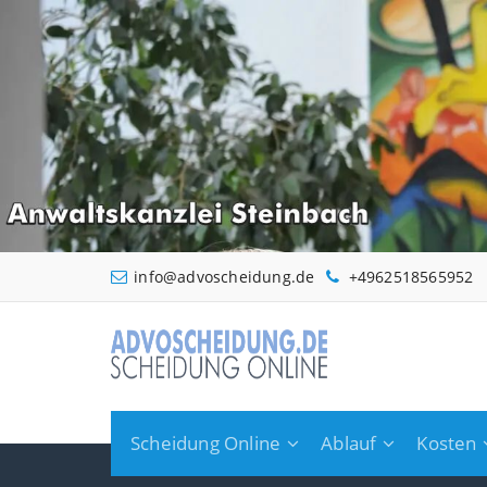
Zum
Inhalt
springen
info@advoscheidung.de
+4962518565952
Scheidung Online
Ablauf
Kosten