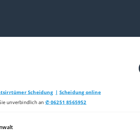
tsirrtümer Scheidung
|
Scheidung online
Sie unverbindlich an
✆ 06251 8565952
nwalt