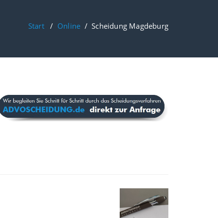
Start
/
Online
/
Scheidung Magdeburg