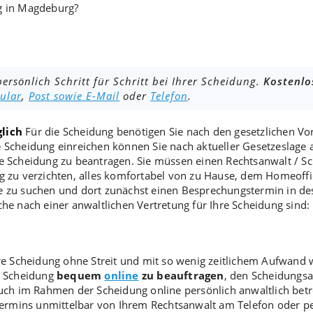
ng in Magdeburg?
ersönlich Schritt für Schritt bei Ihrer Scheidung.
Kostenlo
ular
,
Post sowie E-Mail
oder
Telefon
.
lich
Für die
Scheidung
benötigen Sie nach den gesetzlichen Vo
e
Scheidung einreichen
können Sie nach aktueller Gesetzeslage 
e
Scheidung zu beantragen
. Sie müssen einen Rechtsanwalt /
Sc
g
zu verzichten, alles komfortabel von zu Hause, dem Homeoffic
he zu suchen und dort zunächst einen Besprechungstermin in de
che nach einer anwaltlichen Vertretung für Ihre Scheidung sind:
re
Scheidung ohne Streit
und mit so wenig zeitlichem Aufwand wi
ie Scheidung
bequem
online
zu beauftragen
, den
Scheidungsa
auch im Rahmen der
Scheidung online
persönlich anwaltlich betr
ermins unmittelbar von Ihrem Rechtsanwalt am Telefon oder per