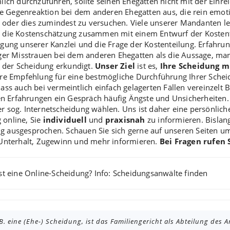
lich durchzuführen, sollte seinen Ehegatten nicht mit der Einr
ne Gegenreaktion bei dem anderen Ehegatten aus, die rein emotio
der dies zumindest zu versuchen. Viele unserer Mandanten le
e die Kostenschätzung zusammen mit einem Entwurf der Koste
agung unserer Kanzlei und die Frage der Kostenteilung. Erfahr
ger Misstrauen bei dem anderen Ehegatten als die Aussage, man 
 der Scheidung erkundigt.
Unser Ziel
ist es,
Ihre Scheidung m
ere Empfehlung für eine bestmögliche Durchführung Ihrer Sche
ass auch bei vermeintlich einfach gelagerten Fällen vereinzelt
Erfahrungen ein Gespräch häufig Ängste und Unsicherheiten. S
er sog.
Internetscheidung
wählen. Uns ist daher eine persönlich
 online, Sie
individuell
und
praxisnah
zu informieren. Bislan
 ausgesprochen. Schauen Sie sich gerne auf unseren Seiten u
 Unterhalt, Zugewinn und mehr informieren.
Bei Fragen rufen 
st eine
Online-Scheidung
? Info:
Scheidungsanwälte finden
. eine (Ehe-) Scheidung, ist das Familiengericht als Abteilung des 